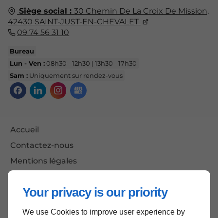
Siège social :
30 Chemin De La Croix De Mission,
42430
SAINT-JUST-EN-CHEVALET
09 74 56 31 10
Bureau
Lun - Ven :
08h30 - 12h30 | 13h30 - 17h30
Sam :
Uniquement sur rendez-vous
Accueil
Contactez-nous
Mentions légales
Plan du site
Your privacy is our priority
We use Cookies to improve user experience by