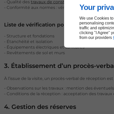
- Qualité des
travaux de construction
: inspection des 
Your priva
- Conformité aux normes : vérification que l’ouvrage 
We use Cookies to
personalising conte
Liste de vérification pour la visite de contr
traffic and optimizi
clicking "I Agree" 
- Structure et fondations
from our providers
- Étanchéité et isolation
- Équipements électriques et sanitaires
- Revêtements de sol et murs
3. Établissement d’un procès-verba
À l’issue de la visite, un procès-verbal de réception e
- Observations sur les travaux : mention des éventuels
- Conditions de la réception : acceptation des travaux
4. Gestion des réserves