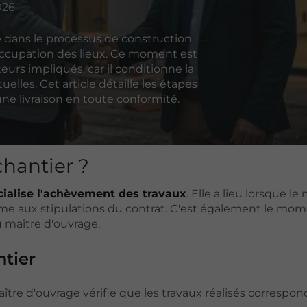
026
e dans le processus de construction.
l'occupation des lieux. Ce moment est
eurs impliqués, car il conditionne la
lles. Cet article détaille les étapes
 une livraison en toute conformité.
chantier ?
cialise l'achèvement des travaux
. Elle a lieu lorsque le
orme aux stipulations du contrat. C'est également le mom
u maître d'ouvrage.
ntier
aître d'ouvrage vérifie que les travaux réalisés correspo