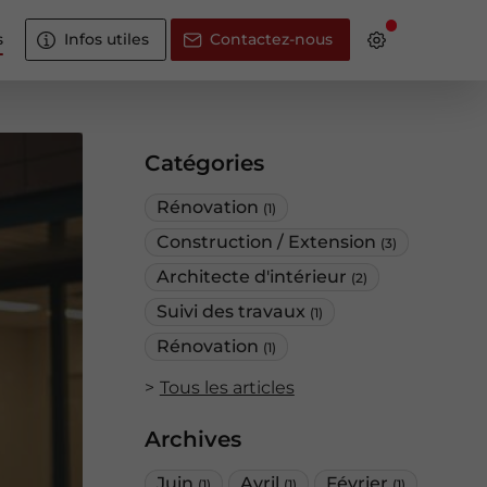
s
Infos utiles
Contactez-nous
Catégories
Rénovation
(1)
Construction / Extension
(3)
Architecte d'intérieur
(2)
Suivi des travaux
(1)
Rénovation
(1)
Tous les articles
Archives
Juin
Avril
Février
(1)
(1)
(1)