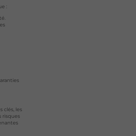
ue :
té.
les
aranties
 clés, les
s risques
renantes