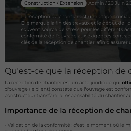
Construction / Extension
Admin / 20 Juin 2
La réception de chantier est une étape crucial
Elle marque la fin des travaux et le début de 
souvent source de stress pour les différents act
conformité de l’ouvrage aux exigences contractue
clés de la réception de chantier, afin d'assurer
Qu'est-ce que la réception de 
La réception de chantier est un acte juridique qui
offi
d'ouvrage (le client) constate que l'ouvrage est conf
constructeur transfère la responsabilité du chantier a
Importance de la réception de cha
- Validation de la conformité : c'est le moment où le m