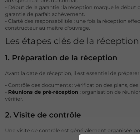
aux spécifications du contrat.
- Début de la garantie : la réception marque le début
garantie de parfait achèvement.
- Clarté des responsabilités : une fois la réception ef
constructeur au maître d'ouvrage.
Les étapes clés de la réception
1. Préparation de la réception
Avant la date de réception, il est essentiel de préparer 
- Contrôle des documents : vérification des plans, de
-
Réunions de pré-réception
: organisation de réunio
vérifier.
2. Visite de contrôle
Une visite de contrôle est généralement organisée pour é