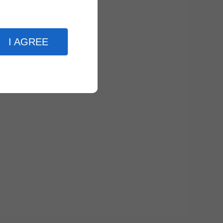
ents.
gueur.
I AGREE