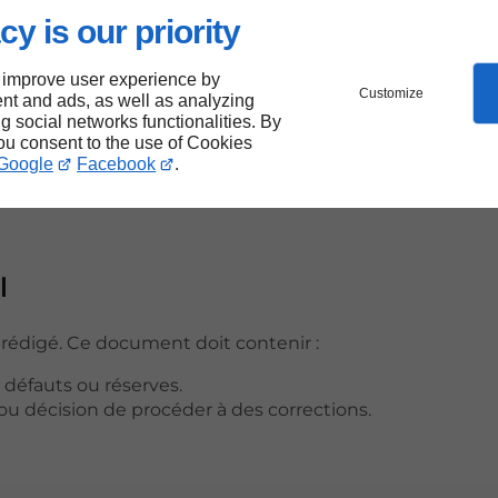
finitions, de la plomberie, de l’électricité et des revêtem
cy is our priority
respecte les normes de sécurité et de construction en vi
 improve user experience by
Customize
nt and ads, as well as analyzing
ôle :
ng social networks functionalities. By
you consent to the use of Cookies
Google
Facebook
.
l
st rédigé. Ce document doit contenir :
 défauts ou réserves.
 ou décision de procéder à des corrections.